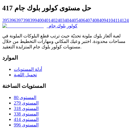
حل مستوى كولور بلوك جام 417
395
396
397
398
399
400
401
402
403
404
405
406
407
408
409
410
411
412
4
كولور بلوك جام
لعبة ألغاز بلوك ملونة تحديّة حيث ترتب قطع البلوكات الملونة في
مساحات محدودة. اختبر وعيك المكاني ومهارات التخطيط من خلال
مستويات كولور بلوك جام المتزايدة التعقيد.
الموارد
أدلة المستويات
تحميل اللعبة
المستويات الساخنة
المستوى 80
المستوى 279
المستوى 318
المستوى 338
المستوى 414
المستوى 996