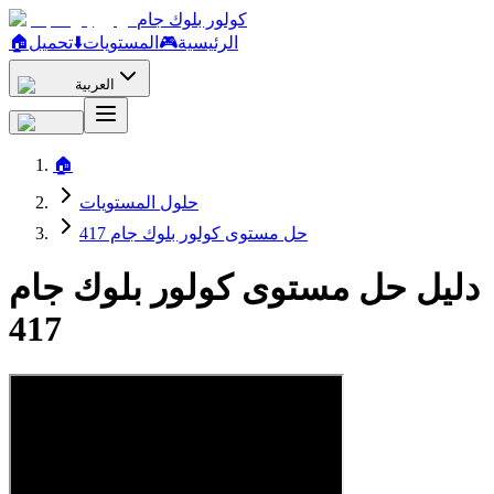
كولور بلوك جام
الرئيسية
🎮
المستويات
⬇️
تحميل
🏠
العربية
🏠
حلول المستويات
حل مستوى كولور بلوك جام 417
دليل حل مستوى كولور بلوك جام
417