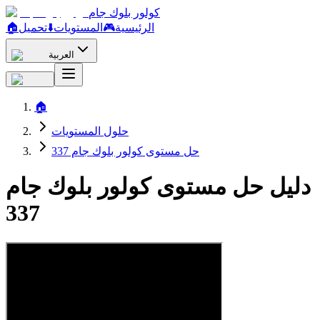
كولور بلوك جام
الرئيسية
🎮
المستويات
⬇️
تحميل
🏠
العربية
🏠
حلول المستويات
حل مستوى كولور بلوك جام 337
دليل حل مستوى كولور بلوك جام
337