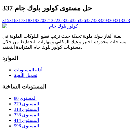
حل مستوى كولور بلوك جام 337
315
316
317
318
319
320
321
322
323
324
325
326
327
328
329
330
331
332
3
كولور بلوك جام
لعبة ألغاز بلوك ملونة تحديّة حيث ترتب قطع البلوكات الملونة في
مساحات محدودة. اختبر وعيك المكاني ومهارات التخطيط من خلال
مستويات كولور بلوك جام المتزايدة التعقيد.
الموارد
أدلة المستويات
تحميل اللعبة
المستويات الساخنة
المستوى 80
المستوى 279
المستوى 318
المستوى 338
المستوى 414
المستوى 996