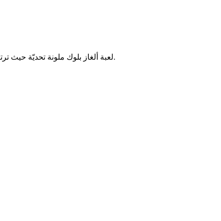
لعبة ألغاز بلوك ملونة تحديّة حيث ترتب قطع البلوكات الملونة في مساحات محدودة. اختبر وعيك المكاني ومهارات التخطيط من خلال مستويات كولور بلوك جام المتزايدة التعقيد.