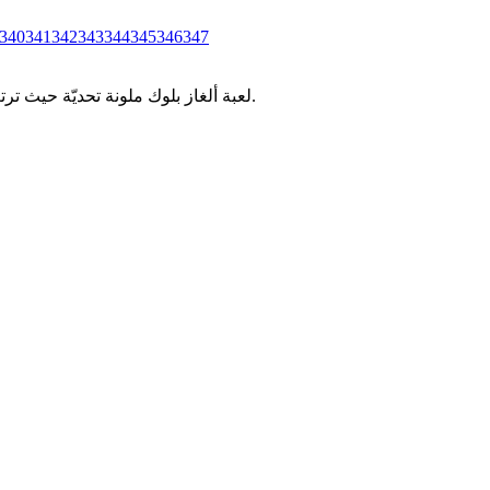
340
341
342
343
344
345
346
347
لعبة ألغاز بلوك ملونة تحديّة حيث ترتب قطع البلوكات الملونة في مساحات محدودة. اختبر وعيك المكاني ومهارات التخطيط من خلال مستويات كولور بلوك جام المتزايدة التعقيد.