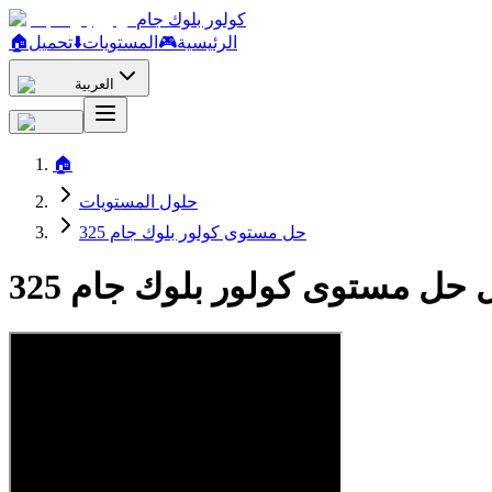
كولور بلوك جام
الرئيسية
🎮
المستويات
⬇️
تحميل
🏠
العربية
🏠
حلول المستويات
حل مستوى كولور بلوك جام 325
 حل مستوى كولور بلوك جام 325