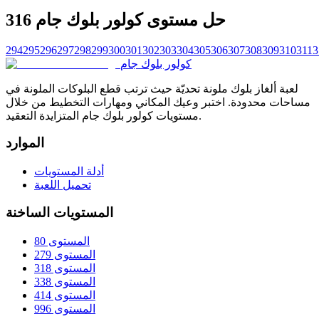
حل مستوى كولور بلوك جام 316
294
295
296
297
298
299
300
301
302
303
304
305
306
307
308
309
310
311
3
كولور بلوك جام
لعبة ألغاز بلوك ملونة تحديّة حيث ترتب قطع البلوكات الملونة في
مساحات محدودة. اختبر وعيك المكاني ومهارات التخطيط من خلال
مستويات كولور بلوك جام المتزايدة التعقيد.
الموارد
أدلة المستويات
تحميل اللعبة
المستويات الساخنة
المستوى 80
المستوى 279
المستوى 318
المستوى 338
المستوى 414
المستوى 996