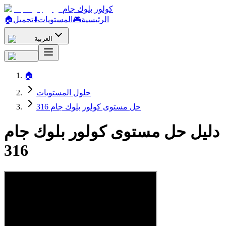
كولور بلوك جام
الرئيسية
🎮
المستويات
⬇️
تحميل
🏠
العربية
🏠
حلول المستويات
حل مستوى كولور بلوك جام 316
دليل حل مستوى كولور بلوك جام
316