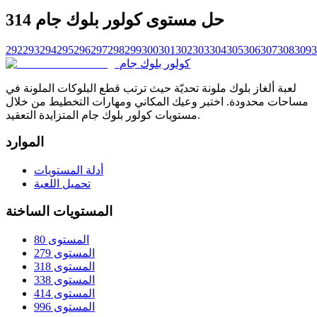
حل مستوى كولور بلوك جام 314
292
293
294
295
296
297
298
299
300
301
302
303
304
305
306
307
308
309
3
كولور بلوك جام
لعبة ألغاز بلوك ملونة تحديّة حيث ترتب قطع البلوكات الملونة في
مساحات محدودة. اختبر وعيك المكاني ومهارات التخطيط من خلال
مستويات كولور بلوك جام المتزايدة التعقيد.
الموارد
أدلة المستويات
تحميل اللعبة
المستويات الساخنة
المستوى 80
المستوى 279
المستوى 318
المستوى 338
المستوى 414
المستوى 996