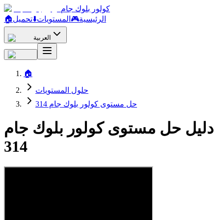
كولور بلوك جام
الرئيسية
🎮
المستويات
⬇️
تحميل
🏠
العربية
🏠
حلول المستويات
حل مستوى كولور بلوك جام 314
دليل حل مستوى كولور بلوك جام
314