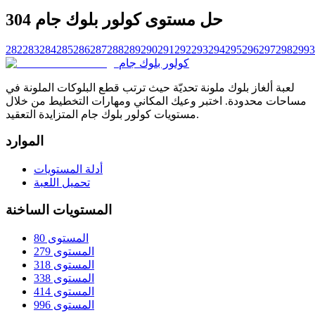
حل مستوى كولور بلوك جام 304
282
283
284
285
286
287
288
289
290
291
292
293
294
295
296
297
298
299
3
كولور بلوك جام
لعبة ألغاز بلوك ملونة تحديّة حيث ترتب قطع البلوكات الملونة في
مساحات محدودة. اختبر وعيك المكاني ومهارات التخطيط من خلال
مستويات كولور بلوك جام المتزايدة التعقيد.
الموارد
أدلة المستويات
تحميل اللعبة
المستويات الساخنة
المستوى 80
المستوى 279
المستوى 318
المستوى 338
المستوى 414
المستوى 996