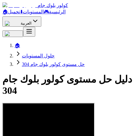
كولور بلوك جام
الرئيسية
🎮
المستويات
⬇️
تحميل
🏠
العربية
🏠
حلول المستويات
حل مستوى كولور بلوك جام 304
دليل حل مستوى كولور بلوك جام
304