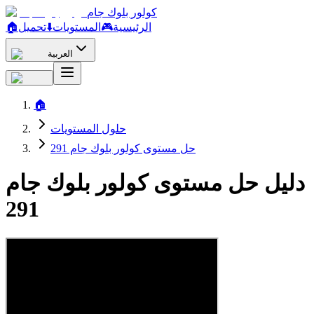
كولور بلوك جام
الرئيسية
🎮
المستويات
⬇️
تحميل
🏠
العربية
🏠
حلول المستويات
حل مستوى كولور بلوك جام 291
دليل حل مستوى كولور بلوك جام
291