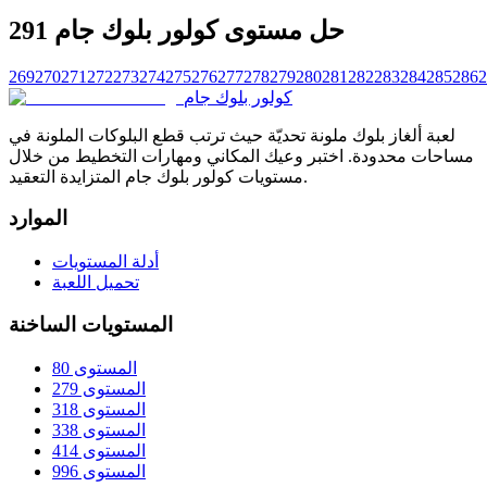
حل مستوى كولور بلوك جام 291
269
270
271
272
273
274
275
276
277
278
279
280
281
282
283
284
285
286
2
كولور بلوك جام
لعبة ألغاز بلوك ملونة تحديّة حيث ترتب قطع البلوكات الملونة في
مساحات محدودة. اختبر وعيك المكاني ومهارات التخطيط من خلال
مستويات كولور بلوك جام المتزايدة التعقيد.
الموارد
أدلة المستويات
تحميل اللعبة
المستويات الساخنة
المستوى 80
المستوى 279
المستوى 318
المستوى 338
المستوى 414
المستوى 996