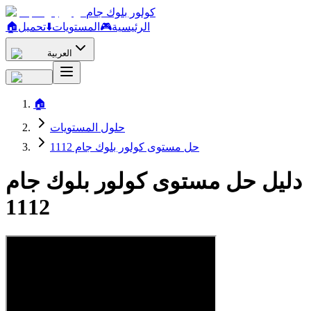
كولور بلوك جام
الرئيسية
🎮
المستويات
⬇️
تحميل
🏠
العربية
🏠
حلول المستويات
حل مستوى كولور بلوك جام 1112
دليل حل مستوى كولور بلوك جام
1112