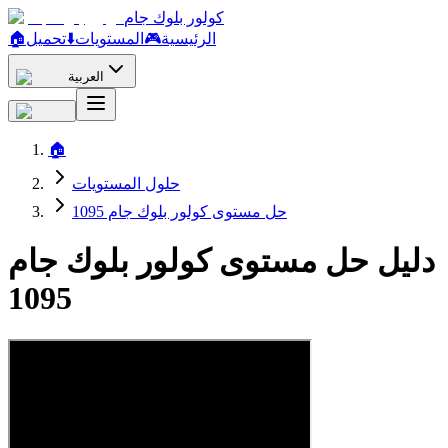
كولور بلوك جام
الرئيسية
🎮
المستويات
⬇️
تحميل
🏠
العربية
🏠
حلول المستويات
حل مستوى كولور بلوك جام 1095
دليل حل مستوى كولور بلوك جام
1095