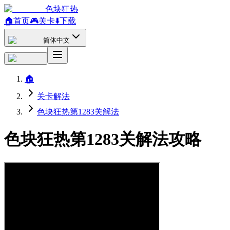
色块狂热
🏠
首页
🎮
关卡
⬇️
下载
简体中文
🏠
关卡解法
色块狂热第1283关解法
色块狂热第1283关解法攻略