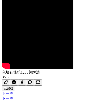
色块狂热第1283关解法
3:25
已完成
上一关
下一关