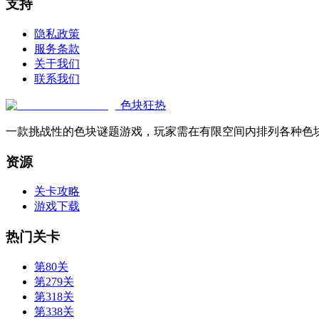
支持
隐私政策
服务条款
关于我们
联系我们
色块狂热
一款挑战性的色块谜题游戏，玩家需在有限空间内排列各种色
资源
关卡攻略
游戏下载
热门关卡
第80关
第279关
第318关
第338关