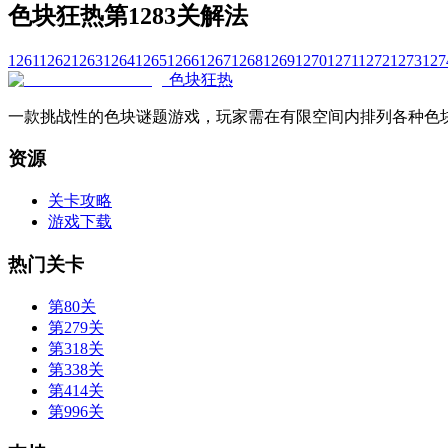
色块狂热第1283关解法
1261
1262
1263
1264
1265
1266
1267
1268
1269
1270
1271
1272
1273
127
色块狂热
一款挑战性的色块谜题游戏，玩家需在有限空间内排列各种色
资源
关卡攻略
游戏下载
热门关卡
第80关
第279关
第318关
第338关
第414关
第996关