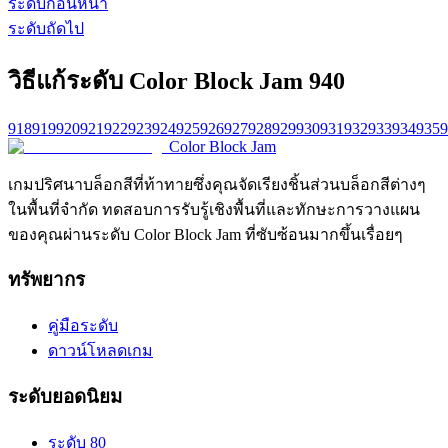
ระดับก่อนหน้า
ระดับถัดไป
วิธีแก้ระดับ Color Block Jam 940
918
919
920
921
922
923
924
925
926
927
928
929
930
931
932
933
934
935
9
Color Block Jam
เกมปริศนาบล็อกสีที่ท้าทายซึ่งคุณจัดเรียงชิ้นส่วนบล็อกสีต่างๆ
ในพื้นที่จำกัด ทดสอบการรับรู้เชิงพื้นที่และทักษะการวางแผน
ของคุณผ่านระดับ Color Block Jam ที่ซับซ้อนมากขึ้นเรื่อยๆ
ทรัพยากร
คู่มือระดับ
ดาวน์โหลดเกม
ระดับยอดนิยม
ระดับ 80