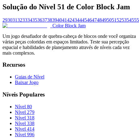
Solução do Nível 51 de Color Block Jam
29
30
31
32
33
34
35
36
37
38
39
40
41
42
43
44
45
46
47
48
49
50
51
52
53
54
55
5
Color Block Jam
Um jogo desafiador de quebra-cabeça de blocos onde você organiza
várias peças coloridas em espaços limitados. Teste sua percepção
espacial e habilidades de planejamento através de níveis cada vez
mais complexos.
Recursos
Guias de Nível
Baixar Jogo
Níveis Populares
Nível 80
Nível 279
Nível 318
Nível 338
Nível 414
Nível 996