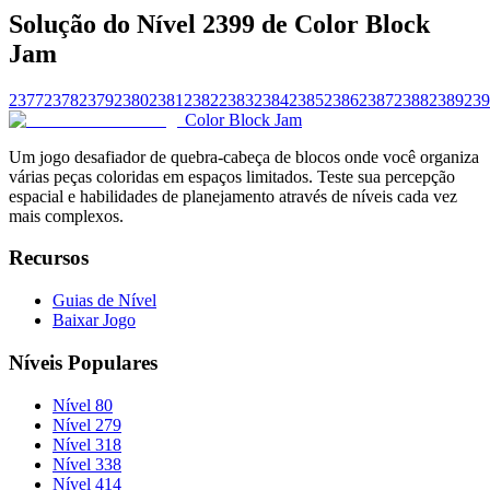
Solução do Nível 2399 de Color Block
Jam
2377
2378
2379
2380
2381
2382
2383
2384
2385
2386
2387
2388
2389
239
Color Block Jam
Um jogo desafiador de quebra-cabeça de blocos onde você organiza
várias peças coloridas em espaços limitados. Teste sua percepção
espacial e habilidades de planejamento através de níveis cada vez
mais complexos.
Recursos
Guias de Nível
Baixar Jogo
Níveis Populares
Nível 80
Nível 279
Nível 318
Nível 338
Nível 414