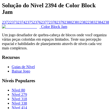
Solução do Nível 2394 de Color Block
Jam
2372
2373
2374
2375
2376
2377
2378
2379
2380
2381
2382
2383
2384
238
Color Block Jam
Um jogo desafiador de quebra-cabeça de blocos onde você organiza
várias peças coloridas em espaços limitados. Teste sua percepção
espacial e habilidades de planejamento através de níveis cada vez
mais complexos.
Recursos
Guias de Nível
Baixar Jogo
Níveis Populares
Nível 80
Nível 279
Nível 318
Nível 338
Nível 414