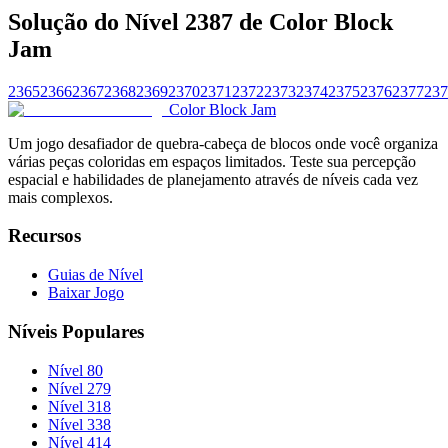
Solução do Nível 2387 de Color Block
Jam
2365
2366
2367
2368
2369
2370
2371
2372
2373
2374
2375
2376
2377
237
Color Block Jam
Um jogo desafiador de quebra-cabeça de blocos onde você organiza
várias peças coloridas em espaços limitados. Teste sua percepção
espacial e habilidades de planejamento através de níveis cada vez
mais complexos.
Recursos
Guias de Nível
Baixar Jogo
Níveis Populares
Nível 80
Nível 279
Nível 318
Nível 338
Nível 414