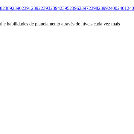
8
2389
2390
2391
2392
2393
2394
2395
2396
2397
2398
2399
2400
2401
240
l e habilidades de planejamento através de níveis cada vez mais