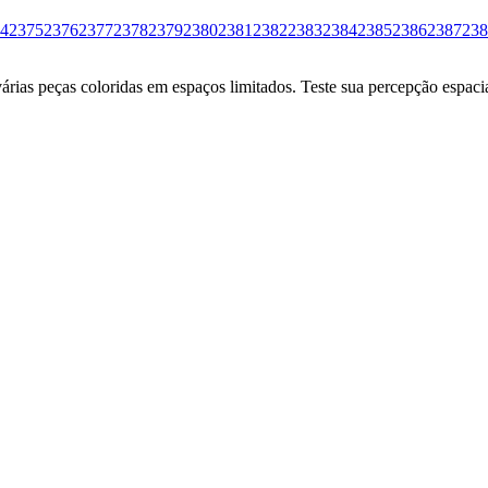
4
2375
2376
2377
2378
2379
2380
2381
2382
2383
2384
2385
2386
2387
238
ias peças coloridas em espaços limitados. Teste sua percepção espacia