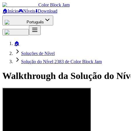
Color Block Jam
🏠
Início
🎮
Níveis
⬇️
Download
Português
🏠
Soluções de Nível
Solução do Nível 2383 de Color Block Jam
Walkthrough da Solução do Nív