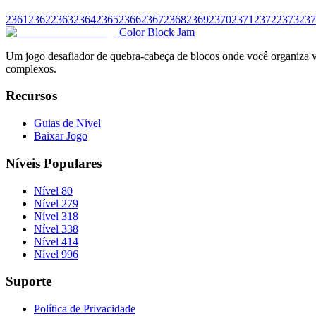
2361
2362
2363
2364
2365
2366
2367
2368
2369
2370
2371
2372
2373
237
Color Block Jam
Um jogo desafiador de quebra-cabeça de blocos onde você organiza vár
complexos.
Recursos
Guias de Nível
Baixar Jogo
Níveis Populares
Nível 80
Nível 279
Nível 318
Nível 338
Nível 414
Nível 996
Suporte
Política de Privacidade