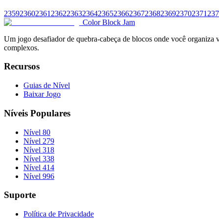
2359
2360
2361
2362
2363
2364
2365
2366
2367
2368
2369
2370
2371
237
Color Block Jam
Um jogo desafiador de quebra-cabeça de blocos onde você organiza vár
complexos.
Recursos
Guias de Nível
Baixar Jogo
Níveis Populares
Nível 80
Nível 279
Nível 318
Nível 338
Nível 414
Nível 996
Suporte
Política de Privacidade