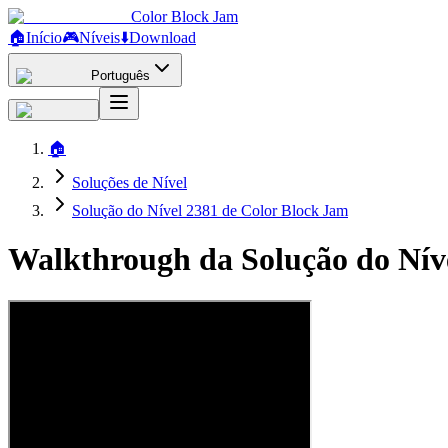
Color Block Jam
🏠
Início
🎮
Níveis
⬇️
Download
Português
🏠
Soluções de Nível
Solução do Nível 2381 de Color Block Jam
Walkthrough da Solução do Nív