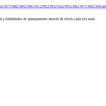
6
2387
2388
2389
2390
2391
2392
2393
2394
2395
2396
2397
2398
2399
240
l e habilidades de planejamento através de níveis cada vez mais