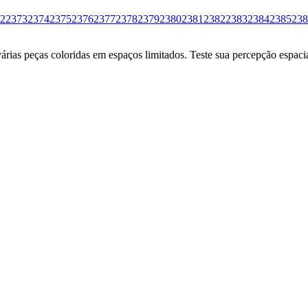
2
2373
2374
2375
2376
2377
2378
2379
2380
2381
2382
2383
2384
2385
238
ias peças coloridas em espaços limitados. Teste sua percepção espacia