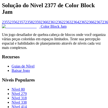
Solução do Nível 2377 de Color Block
Jam
2355
2356
2357
2358
2359
2360
2361
2362
2363
2364
2365
2366
2367
236
Color Block Jam
Um jogo desafiador de quebra-cabeça de blocos onde você organiza
várias peças coloridas em espaços limitados. Teste sua percepção
espacial e habilidades de planejamento através de níveis cada vez
mais complexos.
Recursos
Guias de Nível
Baixar Jogo
Níveis Populares
Nível 80
Nível 279
Nível 318
Nível 338
Nível 414