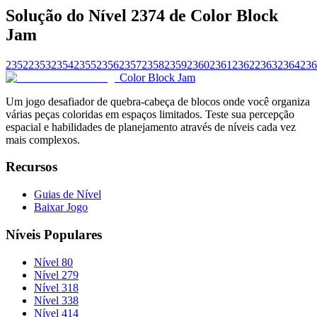
Solução do Nível 2374 de Color Block
Jam
2352
2353
2354
2355
2356
2357
2358
2359
2360
2361
2362
2363
2364
236
Color Block Jam
Um jogo desafiador de quebra-cabeça de blocos onde você organiza
várias peças coloridas em espaços limitados. Teste sua percepção
espacial e habilidades de planejamento através de níveis cada vez
mais complexos.
Recursos
Guias de Nível
Baixar Jogo
Níveis Populares
Nível 80
Nível 279
Nível 318
Nível 338
Nível 414