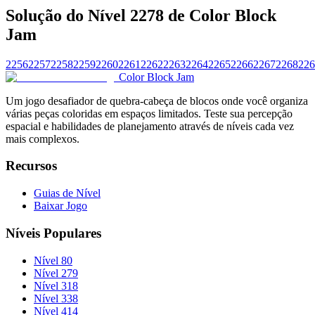
Solução do Nível 2278 de Color Block
Jam
2256
2257
2258
2259
2260
2261
2262
2263
2264
2265
2266
2267
2268
226
Color Block Jam
Um jogo desafiador de quebra-cabeça de blocos onde você organiza
várias peças coloridas em espaços limitados. Teste sua percepção
espacial e habilidades de planejamento através de níveis cada vez
mais complexos.
Recursos
Guias de Nível
Baixar Jogo
Níveis Populares
Nível 80
Nível 279
Nível 318
Nível 338
Nível 414