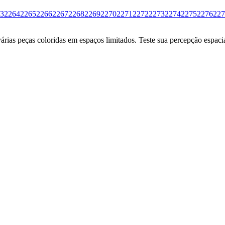
3
2264
2265
2266
2267
2268
2269
2270
2271
2272
2273
2274
2275
2276
227
ias peças coloridas em espaços limitados. Teste sua percepção espacia