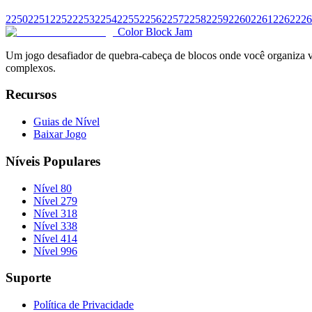
2250
2251
2252
2253
2254
2255
2256
2257
2258
2259
2260
2261
2262
226
Color Block Jam
Um jogo desafiador de quebra-cabeça de blocos onde você organiza vár
complexos.
Recursos
Guias de Nível
Baixar Jogo
Níveis Populares
Nível 80
Nível 279
Nível 318
Nível 338
Nível 414
Nível 996
Suporte
Política de Privacidade