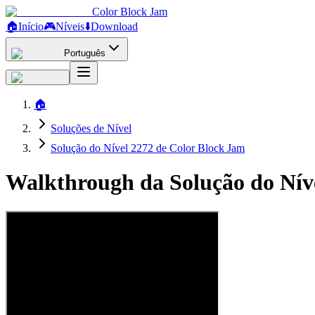
Color Block Jam
🏠
Início
🎮
Níveis
⬇️
Download
Português
🏠
Soluções de Nível
Solução do Nível 2272 de Color Block Jam
Walkthrough da Solução do Nív