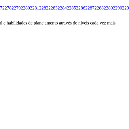
7
2278
2279
2280
2281
2282
2283
2284
2285
2286
2287
2288
2289
2290
229
l e habilidades de planejamento através de níveis cada vez mais