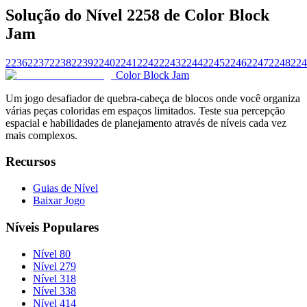
Solução do Nível 2258 de Color Block
Jam
2236
2237
2238
2239
2240
2241
2242
2243
2244
2245
2246
2247
2248
224
Color Block Jam
Um jogo desafiador de quebra-cabeça de blocos onde você organiza
várias peças coloridas em espaços limitados. Teste sua percepção
espacial e habilidades de planejamento através de níveis cada vez
mais complexos.
Recursos
Guias de Nível
Baixar Jogo
Níveis Populares
Nível 80
Nível 279
Nível 318
Nível 338
Nível 414