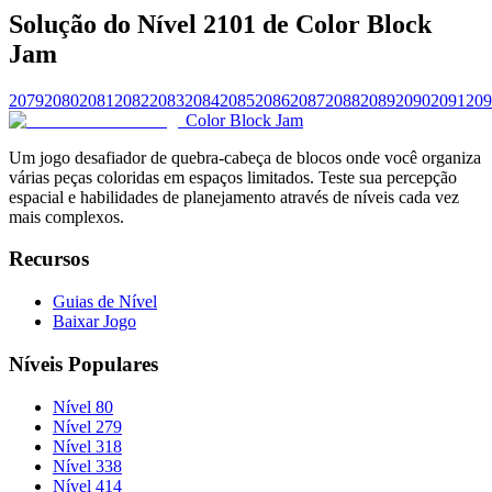
Solução do Nível 2101 de Color Block
Jam
2079
2080
2081
2082
2083
2084
2085
2086
2087
2088
2089
2090
2091
209
Color Block Jam
Um jogo desafiador de quebra-cabeça de blocos onde você organiza
várias peças coloridas em espaços limitados. Teste sua percepção
espacial e habilidades de planejamento através de níveis cada vez
mais complexos.
Recursos
Guias de Nível
Baixar Jogo
Níveis Populares
Nível 80
Nível 279
Nível 318
Nível 338
Nível 414