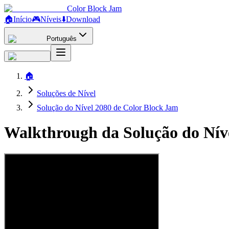
Color Block Jam
🏠
Início
🎮
Níveis
⬇️
Download
Português
🏠
Soluções de Nível
Solução do Nível 2080 de Color Block Jam
Walkthrough da Solução do Nív