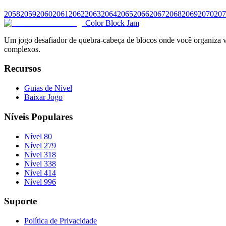
2058
2059
2060
2061
2062
2063
2064
2065
2066
2067
2068
2069
2070
207
Color Block Jam
Um jogo desafiador de quebra-cabeça de blocos onde você organiza vár
complexos.
Recursos
Guias de Nível
Baixar Jogo
Níveis Populares
Nível 80
Nível 279
Nível 318
Nível 338
Nível 414
Nível 996
Suporte
Política de Privacidade