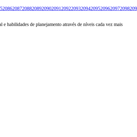
5
2086
2087
2088
2089
2090
2091
2092
2093
2094
2095
2096
2097
2098
209
l e habilidades de planejamento através de níveis cada vez mais