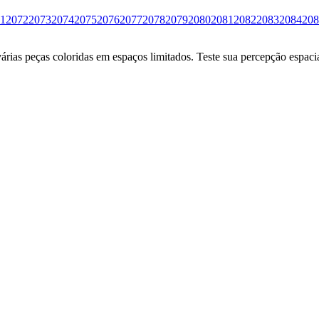
1
2072
2073
2074
2075
2076
2077
2078
2079
2080
2081
2082
2083
2084
208
ias peças coloridas em espaços limitados. Teste sua percepção espacia