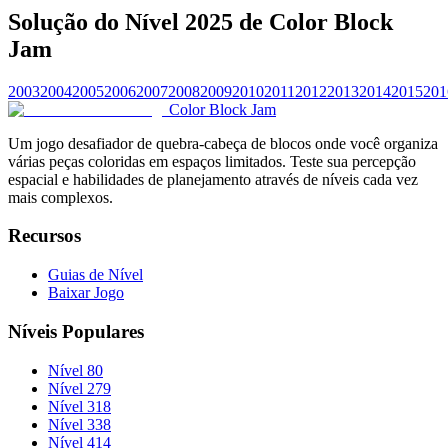
Solução do Nível 2025 de Color Block
Jam
2003
2004
2005
2006
2007
2008
2009
2010
2011
2012
2013
2014
2015
201
Color Block Jam
Um jogo desafiador de quebra-cabeça de blocos onde você organiza
várias peças coloridas em espaços limitados. Teste sua percepção
espacial e habilidades de planejamento através de níveis cada vez
mais complexos.
Recursos
Guias de Nível
Baixar Jogo
Níveis Populares
Nível 80
Nível 279
Nível 318
Nível 338
Nível 414