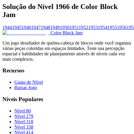
Solução do Nível 1966 de Color Block
Jam
1944
1945
1946
1947
1948
1949
1950
1951
1952
1953
1954
1955
1956
195
Color Block Jam
Um jogo desafiador de quebra-cabeça de blocos onde você organiza
várias peças coloridas em espaços limitados. Teste sua percepção
espacial e habilidades de planejamento através de níveis cada vez
mais complexos.
Recursos
Guias de Nível
Baixar Jogo
Níveis Populares
Nível 80
Nível 279
Nível 318
Nível 338
Nível 414