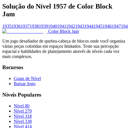
Solução do Nível 1957 de Color Block
Jam
1935
1936
1937
1938
1939
1940
1941
1942
1943
1944
1945
1946
1947
194
Color Block Jam
Um jogo desafiador de quebra-cabeça de blocos onde você organiza
várias peças coloridas em espaços limitados. Teste sua percepção
espacial e habilidades de planejamento através de níveis cada vez
mais complexos.
Recursos
Guias de Nível
Baixar Jogo
Níveis Populares
Nível 80
Nível 279
Nível 318
Nível 338
Nível 414