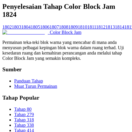
Penyelesaian Tahap Color Block Jam
1824
1802
1803
1804
1805
1806
1807
1808
1809
1810
1811
1812
1813
1814
181
Color Block Jam
Permainan teka-teki blok warna yang mencabar di mana anda
menyusun pelbagai kepingan blok warna dalam ruang terhad. Uji
kesedaran ruang dan kemahiran perancangan anda melalui tahap
Color Block Jam yang semakin kompleks.
Sumber
Panduan Tahap
Muat Turun Permainan
Tahap Popular
Tahap 80
Tahap 279
Tahap 318
Tahap 338
Tahap 414