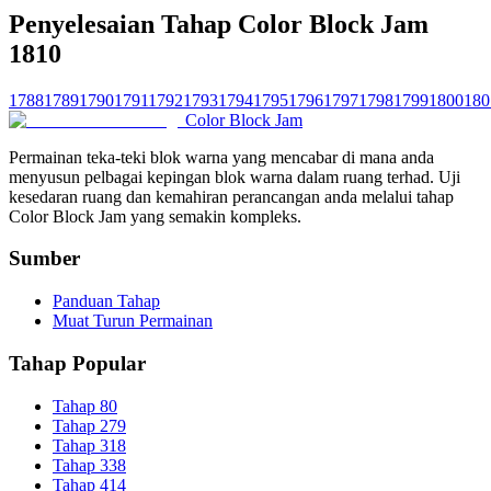
Penyelesaian Tahap Color Block Jam
1810
1788
1789
1790
1791
1792
1793
1794
1795
1796
1797
1798
1799
1800
180
Color Block Jam
Permainan teka-teki blok warna yang mencabar di mana anda
menyusun pelbagai kepingan blok warna dalam ruang terhad. Uji
kesedaran ruang dan kemahiran perancangan anda melalui tahap
Color Block Jam yang semakin kompleks.
Sumber
Panduan Tahap
Muat Turun Permainan
Tahap Popular
Tahap 80
Tahap 279
Tahap 318
Tahap 338
Tahap 414