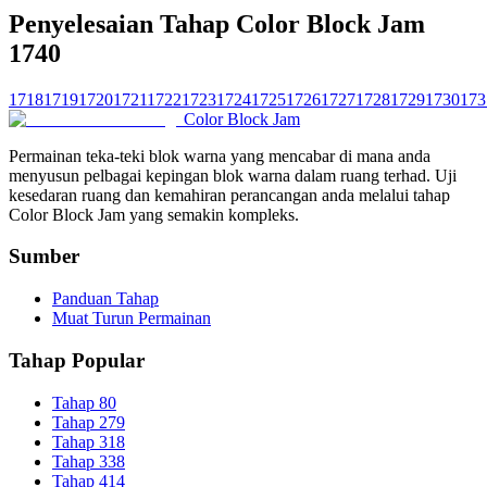
Penyelesaian Tahap Color Block Jam
1740
1718
1719
1720
1721
1722
1723
1724
1725
1726
1727
1728
1729
1730
173
Color Block Jam
Permainan teka-teki blok warna yang mencabar di mana anda
menyusun pelbagai kepingan blok warna dalam ruang terhad. Uji
kesedaran ruang dan kemahiran perancangan anda melalui tahap
Color Block Jam yang semakin kompleks.
Sumber
Panduan Tahap
Muat Turun Permainan
Tahap Popular
Tahap 80
Tahap 279
Tahap 318
Tahap 338
Tahap 414