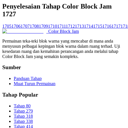
Penyelesaian Tahap Color Block Jam
1727
1705
1706
1707
1708
1709
1710
1711
1712
1713
1714
1715
1716
1717
171
Color Block Jam
Permainan teka-teki blok warna yang mencabar di mana anda
menyusun pelbagai kepingan blok warna dalam ruang terhad. Uji
kesedaran ruang dan kemahiran perancangan anda melalui tahap
Color Block Jam yang semakin kompleks.
Sumber
Panduan Tahap
Muat Turun Permainan
Tahap Popular
Tahap 80
Tahap 279
Tahap 318
Tahap 338
Tahap 414