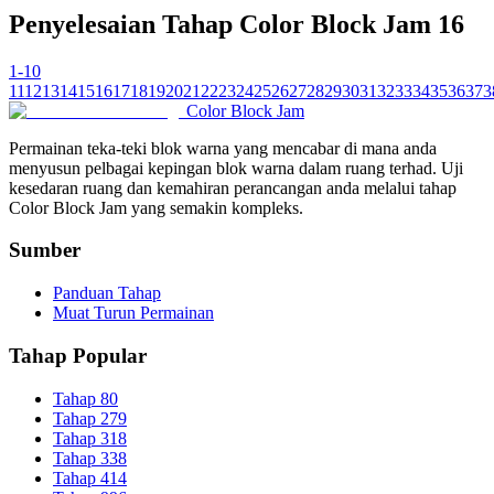
Penyelesaian Tahap Color Block Jam 16
1-10
11
12
13
14
15
16
17
18
19
20
21
22
23
24
25
26
27
28
29
30
31
32
33
34
35
36
37
3
Color Block Jam
Permainan teka-teki blok warna yang mencabar di mana anda
menyusun pelbagai kepingan blok warna dalam ruang terhad. Uji
kesedaran ruang dan kemahiran perancangan anda melalui tahap
Color Block Jam yang semakin kompleks.
Sumber
Panduan Tahap
Muat Turun Permainan
Tahap Popular
Tahap 80
Tahap 279
Tahap 318
Tahap 338
Tahap 414