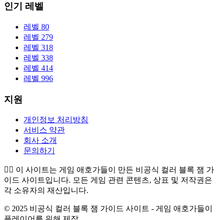
인기 레벨
레벨 80
레벨 279
레벨 318
레벨 338
레벨 414
레벨 996
지원
개인정보 처리방침
서비스 약관
회사 소개
문의하기
👉🏻
이 사이트는 게임 애호가들이 만든 비공식 컬러 블록 잼 가
이드 사이트입니다. 모든 게임 관련 콘텐츠, 상표 및 저작권은
각 소유자의 재산입니다.
© 2025 비공식 컬러 블록 잼 가이드 사이트 - 게임 애호가들이
플레이어를 위해 제작