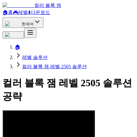
컬러 블록 잼
🏠
홈
🎮
레벨
⬇️
다운로드
한국어
🏠
레벨 솔루션
컬러 블록 잼 레벨 2505 솔루션
컬러 블록 잼 레벨 2505 솔루션
공략