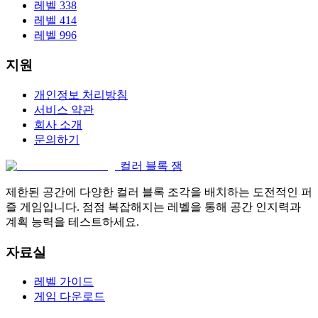
레벨 338
레벨 414
레벨 996
지원
개인정보 처리방침
서비스 약관
회사 소개
문의하기
컬러 블록 잼
제한된 공간에 다양한 컬러 블록 조각을 배치하는 도전적인 퍼
즐 게임입니다. 점점 복잡해지는 레벨을 통해 공간 인지력과
계획 능력을 테스트하세요.
자료실
레벨 가이드
게임 다운로드