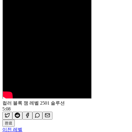
컬러 블록 잼 레벨 2501 솔루션
5:08
완료
이전 레벨