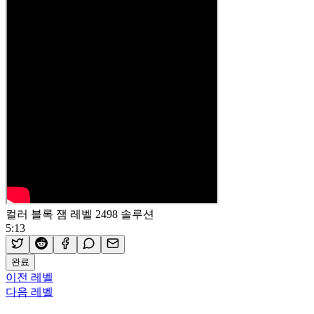
컬러 블록 잼 레벨 2498 솔루션
5:13
완료
이전 레벨
다음 레벨