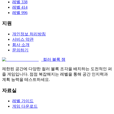
레벨 338
레벨 414
레벨 996
지원
개인정보 처리방침
서비스 약관
회사 소개
문의하기
컬러 블록 잼
제한된 공간에 다양한 컬러 블록 조각을 배치하는 도전적인 퍼
즐 게임입니다. 점점 복잡해지는 레벨을 통해 공간 인지력과
계획 능력을 테스트하세요.
자료실
레벨 가이드
게임 다운로드