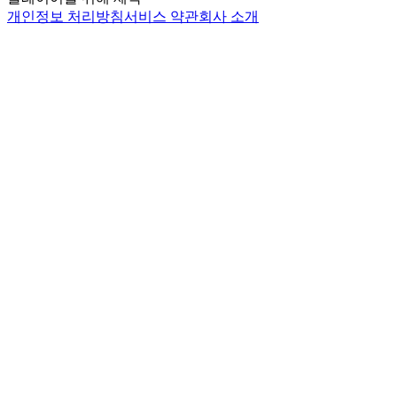
개인정보 처리방침
서비스 약관
회사 소개