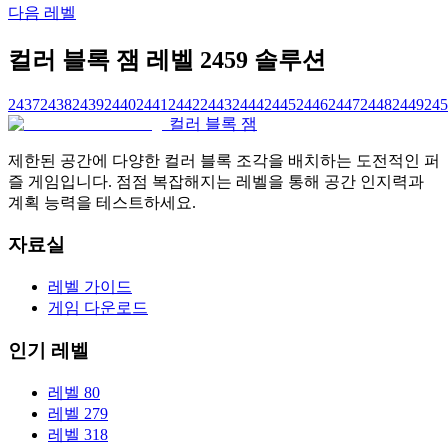
다음 레벨
컬러 블록 잼 레벨 2459 솔루션
2437
2438
2439
2440
2441
2442
2443
2444
2445
2446
2447
2448
2449
245
컬러 블록 잼
제한된 공간에 다양한 컬러 블록 조각을 배치하는 도전적인 퍼
즐 게임입니다. 점점 복잡해지는 레벨을 통해 공간 인지력과
계획 능력을 테스트하세요.
자료실
레벨 가이드
게임 다운로드
인기 레벨
레벨 80
레벨 279
레벨 318