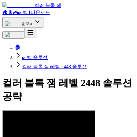
컬러 블록 잼
🏠
홈
🎮
레벨
⬇️
다운로드
한국어
🏠
레벨 솔루션
컬러 블록 잼 레벨 2448 솔루션
컬러 블록 잼 레벨 2448 솔루션
공략