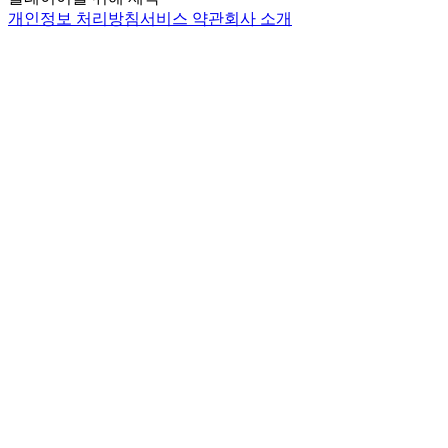
개인정보 처리방침
서비스 약관
회사 소개