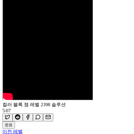
컬러 블록 잼 레벨 2398 솔루션
5:07
완료
이전 레벨