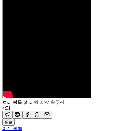
컬러 블록 잼 레벨 2397 솔루션
4:51
완료
이전 레벨