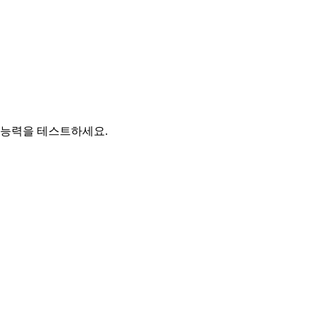
 능력을 테스트하세요.