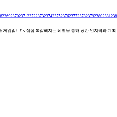
8
2369
2370
2371
2372
2373
2374
2375
2376
2377
2378
2379
2380
2381
238
즐 게임입니다. 점점 복잡해지는 레벨을 통해 공간 인지력과 계획