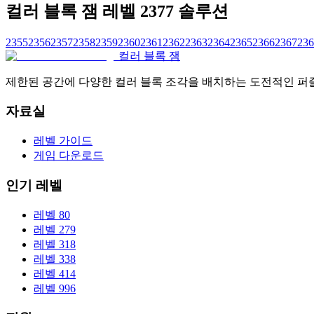
컬러 블록 잼 레벨 2377 솔루션
2355
2356
2357
2358
2359
2360
2361
2362
2363
2364
2365
2366
2367
236
컬러 블록 잼
제한된 공간에 다양한 컬러 블록 조각을 배치하는 도전적인 퍼
자료실
레벨 가이드
게임 다운로드
인기 레벨
레벨 80
레벨 279
레벨 318
레벨 338
레벨 414
레벨 996