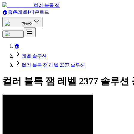
컬러 블록 잼
🏠
홈
🎮
레벨
⬇️
다운로드
한국어
🏠
레벨 솔루션
컬러 블록 잼 레벨 2377 솔루션
컬러 블록 잼 레벨 2377 솔루션