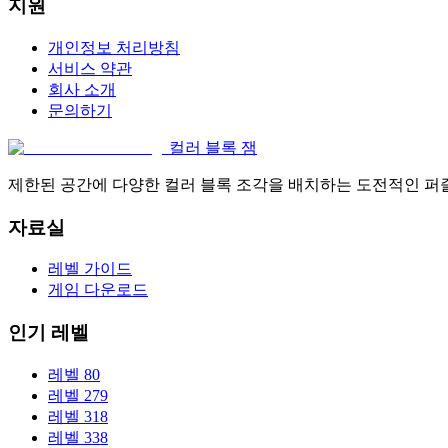
지원
개인정보 처리방침
서비스 약관
회사 소개
문의하기
컬러 블록 잼
제한된 공간에 다양한 컬러 블록 조각을 배치하는 도전적인 퍼
자료실
레벨 가이드
게임 다운로드
인기 레벨
레벨 80
레벨 279
레벨 318
레벨 338