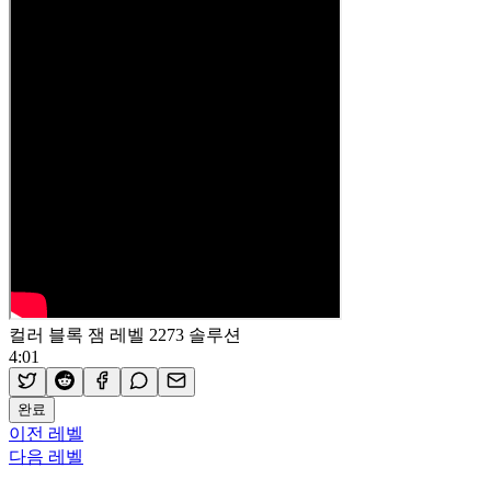
컬러 블록 잼 레벨 2273 솔루션
4:01
완료
이전 레벨
다음 레벨