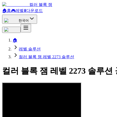
컬러 블록 잼
🏠
홈
🎮
레벨
⬇️
다운로드
한국어
🏠
레벨 솔루션
컬러 블록 잼 레벨 2273 솔루션
컬러 블록 잼 레벨 2273 솔루션