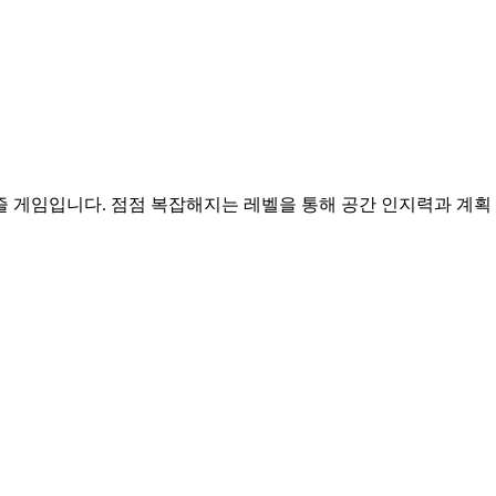
즐 게임입니다. 점점 복잡해지는 레벨을 통해 공간 인지력과 계획