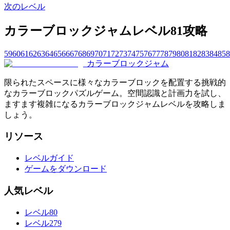
次のレベル
カラーブロックジャムレベル81攻略
59
60
61
62
63
64
65
66
67
68
69
70
71
72
73
74
75
76
77
78
79
80
81
82
83
84
85
8
カラーブロックジャム
限られたスペースに様々なカラーブロックを配置する挑戦的
なカラーブロックパズルゲーム。空間認識と計画力を試し、
ますます複雑になるカラーブロックジャムレベルを攻略しま
しょう。
リソース
レベルガイド
ゲームをダウンロード
人気レベル
レベル80
レベル279