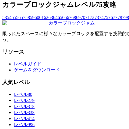
カラーブロックジャムレベル75攻略
53
54
55
56
57
58
59
60
61
62
63
64
65
66
67
68
69
70
71
72
73
74
75
76
77
78
79
8
カラーブロックジャム
限られたスペースに様々なカラーブロックを配置する挑戦的
う。
リソース
レベルガイド
ゲームをダウンロード
人気レベル
レベル80
レベル279
レベル318
レベル338
レベル414
レベル996