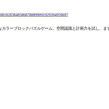
0
81
82
83
84
85
86
87
88
89
90
91
92
93
94
95
96
97
なカラーブロックパズルゲーム。空間認識と計画力を試し、ま