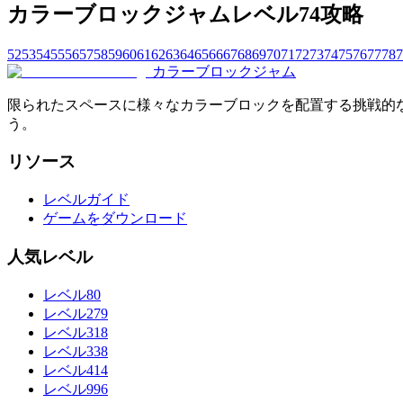
カラーブロックジャムレベル74攻略
52
53
54
55
56
57
58
59
60
61
62
63
64
65
66
67
68
69
70
71
72
73
74
75
76
77
78
7
カラーブロックジャム
限られたスペースに様々なカラーブロックを配置する挑戦的
う。
リソース
レベルガイド
ゲームをダウンロード
人気レベル
レベル80
レベル279
レベル318
レベル338
レベル414
レベル996