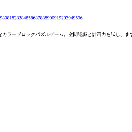
9
80
81
82
83
84
85
86
87
88
89
90
91
92
93
94
95
96
なカラーブロックパズルゲーム。空間認識と計画力を試し、ま