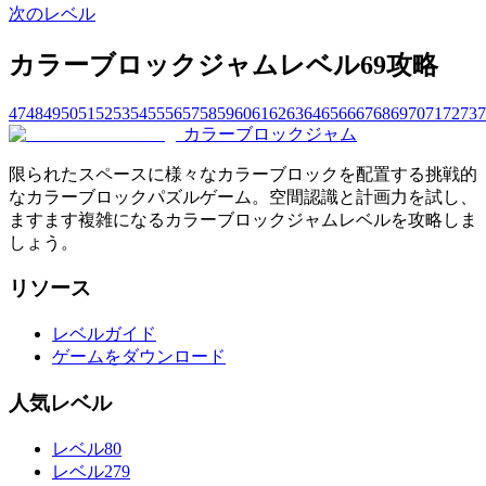
次のレベル
カラーブロックジャムレベル69攻略
47
48
49
50
51
52
53
54
55
56
57
58
59
60
61
62
63
64
65
66
67
68
69
70
71
72
73
7
カラーブロックジャム
限られたスペースに様々なカラーブロックを配置する挑戦的
なカラーブロックパズルゲーム。空間認識と計画力を試し、
ますます複雑になるカラーブロックジャムレベルを攻略しま
しょう。
リソース
レベルガイド
ゲームをダウンロード
人気レベル
レベル80
レベル279