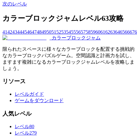
次のレベル
カラーブロックジャムレベル63攻略
41
42
43
44
45
46
47
48
49
50
51
52
53
54
55
56
57
58
59
60
61
62
63
64
65
66
67
6
カラーブロックジャム
限られたスペースに様々なカラーブロックを配置する挑戦的
なカラーブロックパズルゲーム。空間認識と計画力を試し、
ますます複雑になるカラーブロックジャムレベルを攻略しま
しょう。
リソース
レベルガイド
ゲームをダウンロード
人気レベル
レベル80
レベル279