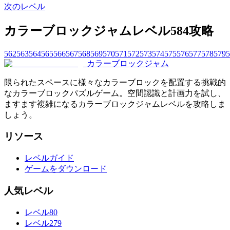
次のレベル
カラーブロックジャムレベル584攻略
562
563
564
565
566
567
568
569
570
571
572
573
574
575
576
577
578
579
5
カラーブロックジャム
限られたスペースに様々なカラーブロックを配置する挑戦的
なカラーブロックパズルゲーム。空間認識と計画力を試し、
ますます複雑になるカラーブロックジャムレベルを攻略しま
しょう。
リソース
レベルガイド
ゲームをダウンロード
人気レベル
レベル80
レベル279