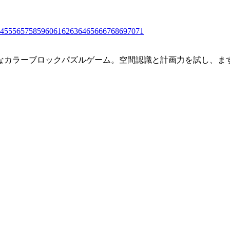
4
55
56
57
58
59
60
61
62
63
64
65
66
67
68
69
70
71
なカラーブロックパズルゲーム。空間認識と計画力を試し、ま