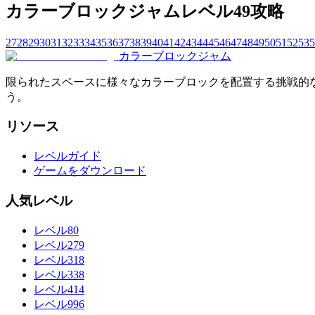
カラーブロックジャムレベル49攻略
27
28
29
30
31
32
33
34
35
36
37
38
39
40
41
42
43
44
45
46
47
48
49
50
51
52
53
5
カラーブロックジャム
限られたスペースに様々なカラーブロックを配置する挑戦的
う。
リソース
レベルガイド
ゲームをダウンロード
人気レベル
レベル80
レベル279
レベル318
レベル338
レベル414
レベル996