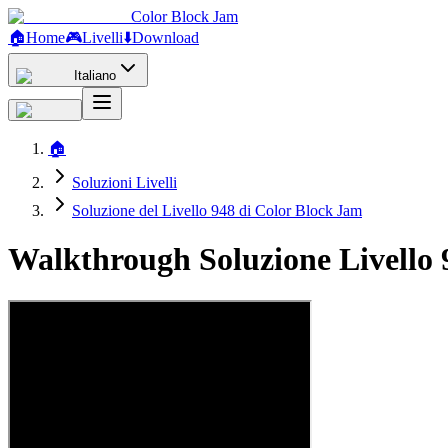
Color Block Jam
🏠
Home
🎮
Livelli
⬇️
Download
Italiano
🏠
Soluzioni Livelli
Soluzione del Livello 948 di Color Block Jam
Walkthrough Soluzione Livello 