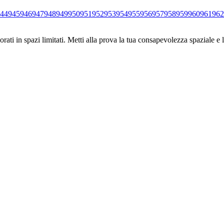
44
945
946
947
948
949
950
951
952
953
954
955
956
957
958
959
960
961
962
ati in spazi limitati. Metti alla prova la tua consapevolezza spaziale e l