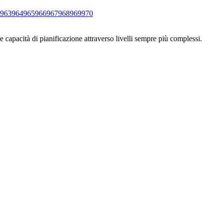
963
964
965
966
967
968
969
970
e capacità di pianificazione attraverso livelli sempre più complessi.