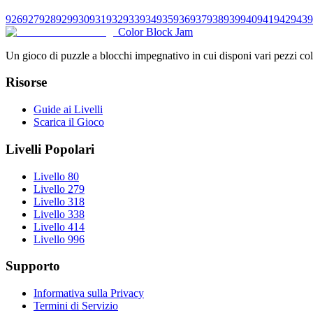
926
927
928
929
930
931
932
933
934
935
936
937
938
939
940
941
942
943
9
Color Block Jam
Un gioco di puzzle a blocchi impegnativo in cui disponi vari pezzi color
Risorse
Guide ai Livelli
Scarica il Gioco
Livelli Popolari
Livello 80
Livello 279
Livello 318
Livello 338
Livello 414
Livello 996
Supporto
Informativa sulla Privacy
Termini di Servizio