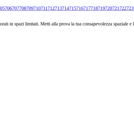
05
706
707
708
709
710
711
712
713
714
715
716
717
718
719
720
721
722
723
ati in spazi limitati. Metti alla prova la tua consapevolezza spaziale e l