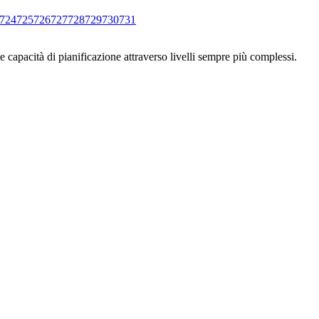
724
725
726
727
728
729
730
731
e capacità di pianificazione attraverso livelli sempre più complessi.