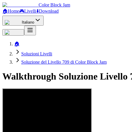
Color Block Jam
🏠
Home
🎮
Livelli
⬇️
Download
Italiano
🏠
Soluzioni Livelli
Soluzione del Livello 709 di Color Block Jam
Walkthrough Soluzione Livello 