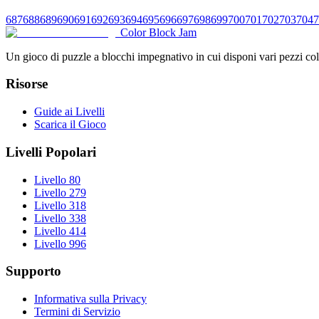
687
688
689
690
691
692
693
694
695
696
697
698
699
700
701
702
703
704
7
Color Block Jam
Un gioco di puzzle a blocchi impegnativo in cui disponi vari pezzi color
Risorse
Guide ai Livelli
Scarica il Gioco
Livelli Popolari
Livello 80
Livello 279
Livello 318
Livello 338
Livello 414
Livello 996
Supporto
Informativa sulla Privacy
Termini di Servizio